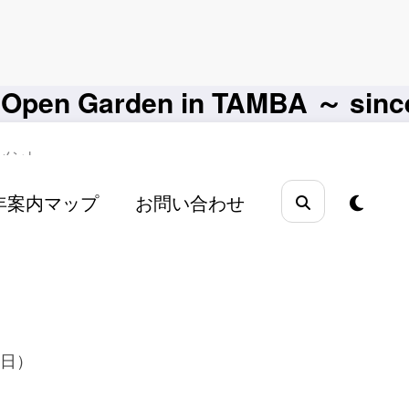
arden in TAMBA ～ since
コメント
6年案内マップ
お問い合わせ
17
曜日）