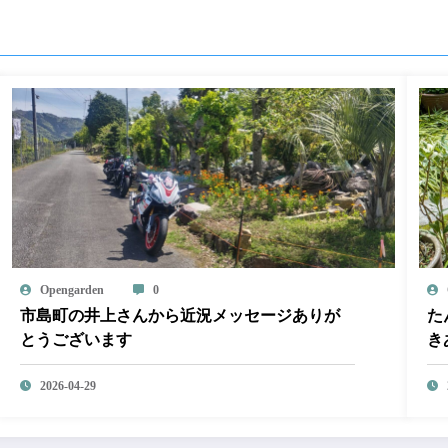
Opengarden
0
市島町の井上さんから近況メッセージありが
た
とうございます
き
庭
2026-04-29
し