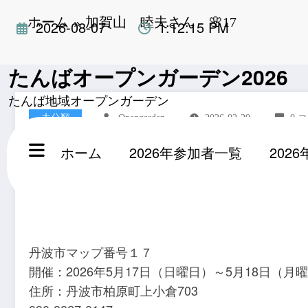
コ
ホーム
加賀山 睦夫さん 🌸17
2026-08-07
1:12:16 PM
ン
テ
ン
たんばオープンガーデン2026 Open G
ツ
へ
たんば地域オープンガーデン
ス
未分類
Opengarden
2026-02-20
0 
キ
ッ
ホーム
2026年参加者一覧
202
加賀山 睦夫さん 🌸
プ
丹波市マップ番号１７
開催：2026年5月17日（日曜日）～5月18日（月
住所：丹波市柏原町上小倉703