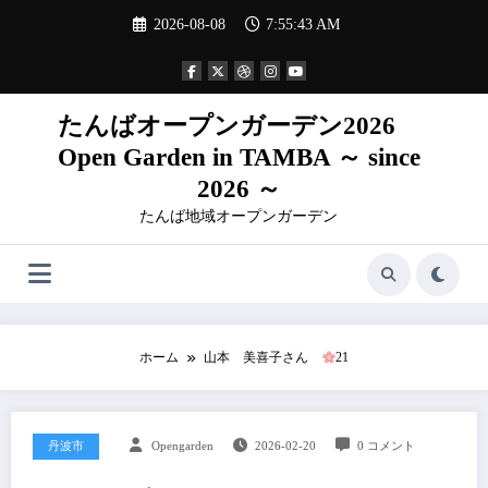
コ
2026-08-08
7:55:44 AM
ン
テ
ン
ツ
へ
たんばオープンガーデン2026
ス
Open Garden in TAMBA ～ since
キ
ッ
2026 ～
プ
たんば地域オープンガーデン
ホーム
山本 美喜子さん
21
丹波市
Opengarden
2026-02-20
0 コメント