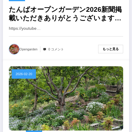
たんばオープンガーデン2026新聞掲
載いただきありがとうございます、
参加の皆様にもお庭番号札やマッ
https://youtube…
プ。ポスターを配布完了しました。
もっと見る
Opengarden
0 コメント
2026-02-20