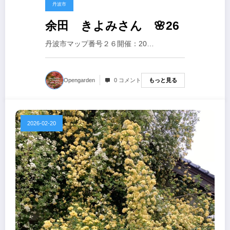
丹波市
余田 きよみさん 🌸26
丹波市マップ番号２６開催：20…
もっと見る
Opengarden
0 コメント
2026-02-20