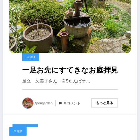
未分類
一足お先にすてきなお庭拝見
足立 久美子さん 🌸5たんばオ…
もっと見る
Opengarden
0 コメント
2026-04-29
未分類