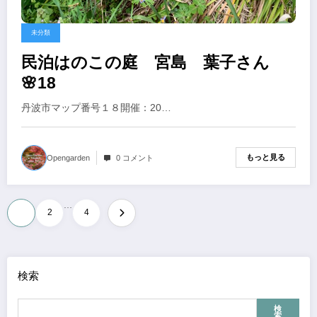
未分類
民泊はのこの庭 宮島 葉子さん
🌸18
丹波市マップ番号１８開催：20…
もっと見る
Opengarden
0 コメント
…
投
1
2
4
稿
の
検索
ペ
ー
検
索