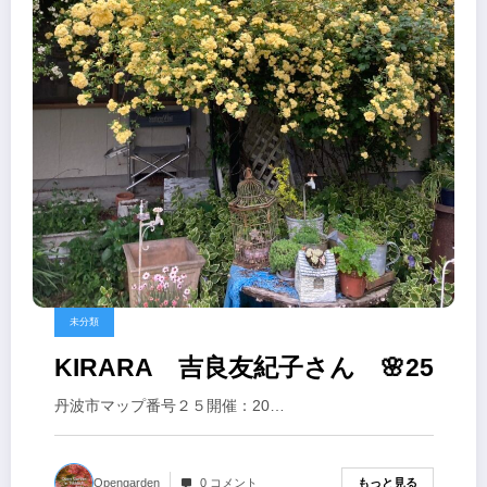
未分類
KIRARA 吉良友紀子さん 🌸25
丹波市マップ番号２５開催：20…
もっと見る
Opengarden
0 コメント