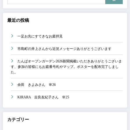
ジ
送
最近の投稿
り
一足お先にすてきなお庭拝見
市島町の井上さんから近況メッセージありがとうございます
たんばオープンガーデン2026新聞掲載いただきありがとうございま
す、参加の皆様にもお庭番号札やマップ。ポスターを配布完了しまし
た。
余田 きよみさん 🌸26
KIRARA 吉良友紀子さん 🌸25
カテゴリー