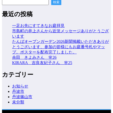
稿
検索
の
最近の投稿
ペ
ー
一足お先にすてきなお庭拝見
市島町の井上さんから近況メッセージありがとうござ
ジ
います
送
たんばオープンガーデン2026新聞掲載いただきありが
とうございます、参加の皆様にもお庭番号札やマッ
り
プ。ポスターを配布完了しました。
余田 きよみさん 🌸26
KIRARA 吉良友紀子さん 🌸25
カテゴリー
お知らせ
丹波市
丹波篠山市
未分類