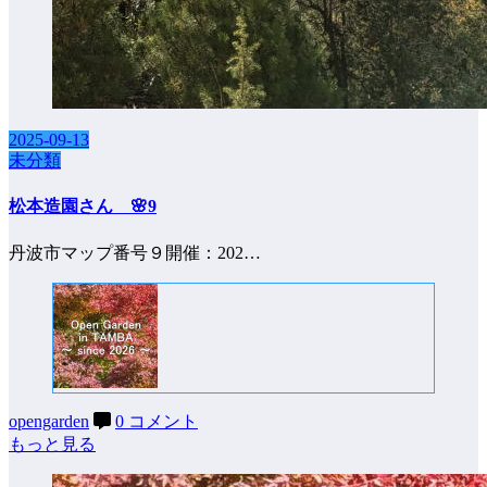
2025-09-13
未分類
松本造園さん 🌸9
丹波市マップ番号９開催：202…
opengarden
0 コメント
もっと見る