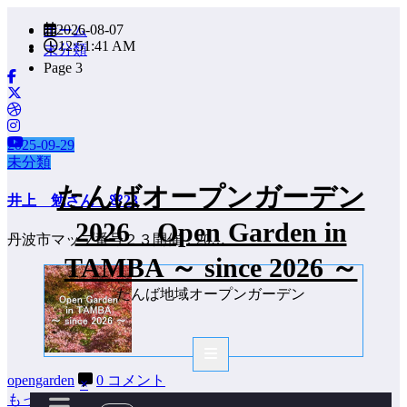
コ
2026-08-07
ホーム
ン
12:51:42 AM
未分類
テ
Page 3
ン
ツ
へ
ス
2025-09-29
キ
未分類
ッ
プ
たんばオープンガーデン
井上 勉さん 🌸23
2026 Open Garden in
丹波市マップ番号２３開催：20…
TAMBA ～ since 2026 ～
たんば地域オープンガーデン
opengarden
0 コメント
×
もっと見る