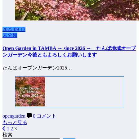
2025-09-13
未分類
Open Garden in TAMBA ～ since 2026 ～ たんば地域オープ
ンガーデン今後ともよろしくお願いします
たんばオープンガーデン2025…
opengarden
0 コメント
もっと見る
1
2
3
投
検索