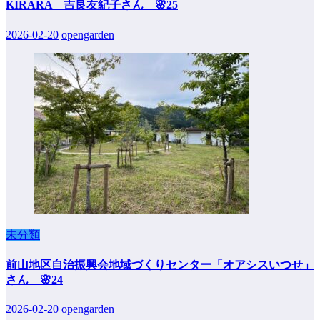
KIRARA 吉良友紀子さん 🌸25
2026-02-20
opengarden
未分類
前山地区自治振興会地域づくりセンター「オアシスいつせ」
さん 🌸24
2026-02-20
opengarden